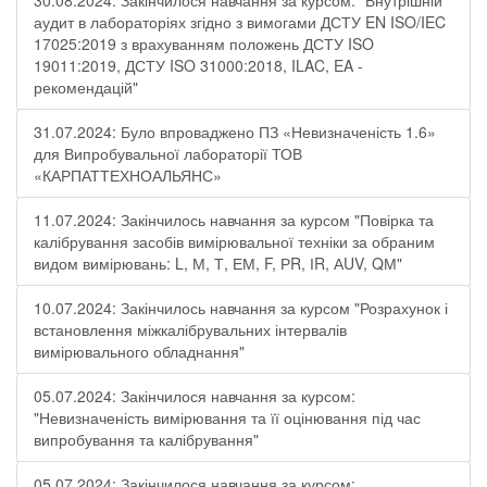
30.08.2024: Закінчилося навчання за курсом: "Внутрішній
аудит в лабораторіях згідно з вимогами ДСТУ EN ISO/IEC
17025:2019 з врахуванням положень ДСТУ ISO
19011:2019, ДСТУ ISO 31000:2018, ILAC, EA -
рекомендацій"
31.07.2024: Було впроваджено ПЗ «Невизначеність 1.6»
для Випробувальної лабораторії ТОВ
«КАРПАТТЕХНОАЛЬЯНС»
11.07.2024: Закінчилось навчання за курсом "Повірка та
калібрування засобів вимірювальної техніки за обраним
видом вимірювань: L, М, Т, ЕМ, F, РR, ІR, АUV, QМ"
10.07.2024: Закінчилось навчання за курсом "Розрахунок і
встановлення міжкалібрувальних інтервалів
вимірювального обладнання"
05.07.2024: Закінчилося навчання за курсом:
"Невизначеність вимірювання та її оцінювання під час
випробування та калібрування"
05.07.2024: Закінчилося навчання за курсом: