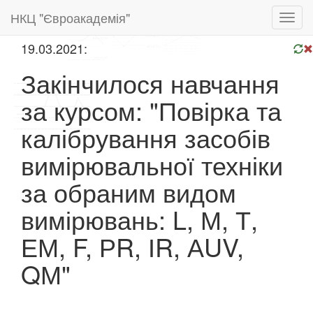
НКЦ "Євроакадемія"
Toggl
navig
19.03.2021:
Закінчилося навчання
за курсом: "Повірка та
калібрування засобів
вимірювальної техніки
за обраним видом
вимірювань: L, М, Т,
ЕМ, F, РR, ІR, АUV,
QМ"